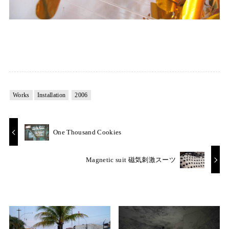
Works
Installation
2006
One Thousand Cookies
Magnetic suit 磁気刺激スーツ