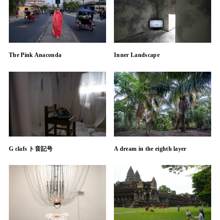
The Pink Anaconda
Inner Landscape
G clafs ト音記号
A dream in the eighth layer