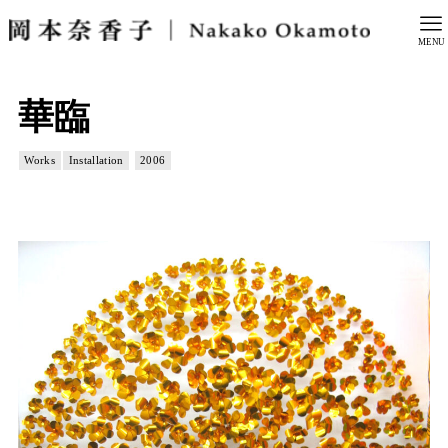
MENU
華臨
Works
Installation
2006