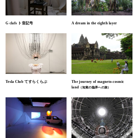
G clafs ト音記号
A dream in the eighth layer
Tesla Club てすらくらぶ
The journey of magneto-cosmic
land
（知覚の臨界への旅）