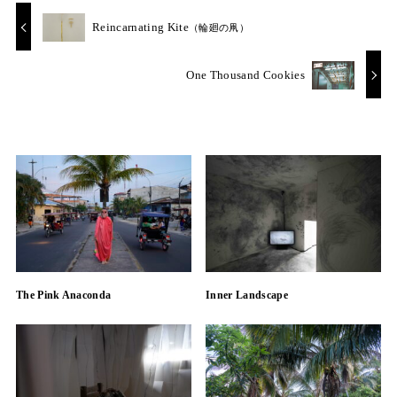
Reincarnating Kite
（輪廻の凧）
One Thousand Cookies
The Pink Anaconda
Inner Landscape